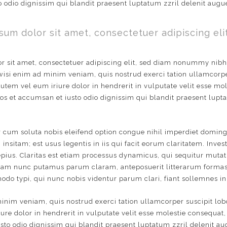
 odio dignissim qui blandit praesent luptatum zzril delenit augue d
sum dolor sit amet, consectetuer adipiscing eli
r sit amet, consectetuer adipiscing elit, sed diam nonummy nibh
 wisi enim ad minim veniam, quis nostrud exerci tation ullamcorpe
utem vel eum iriure dolor in hendrerit in vulputate velit esse mol
 eros et accumsan et iusto odio dignissim qui blandit praesent lupt
 cum soluta nobis eleifend option congue nihil imperdiet domin
 insitam; est usus legentis in iis qui facit eorum claritatem. Inv
aepius. Claritas est etiam processus dynamicus, qui sequitur mu
 quam nunc putamus parum claram, anteposuerit litterarum formas
o typi, qui nunc nobis videntur parum clari, fiant sollemnes in
inim veniam, quis nostrud exerci tation ullamcorper suscipit lob
re dolor in hendrerit in vulputate velit esse molestie consequat, v
sto odio dignissim qui blandit praesent luptatum zzril delenit au