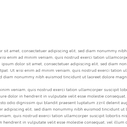
r sit amet, consectetuer adipiscing elit, sed diam nonummy nibh
 wisi enim ad minim veniam, quis nostrud exerci tation ullamcorpe
 ipsum dolor sit amet, consectetuer adipiscing elit, sed diam n
tpat. Ut wisi enim ad minim veniam, quis nostrud exerci tation u
 sed diam nonummy nibh euismod tincidunt ut laoreet dolore magn
inim veniam, quis nostrud exerci tation ullamcorper suscipit lob
re dolor in hendrerit in vulputate velit esse molestie consequat, v
sto odio dignissim qui blandit praesent luptatum zzril delenit au
r adipiscing elit, sed diam nonummy nibh euismod tincidunt ut l
iam, quis nostrud exerci tation ullamcorper suscipit lobortis n
n hendrerit in vulputate velit esse molestie consequat, vel illum do