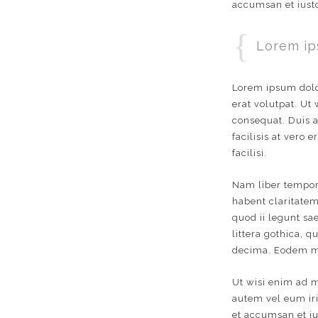
accumsan et iusto
Lorem ip
Lorem ipsum dolo
erat volutpat. Ut
consequat. Duis a
facilisis at vero
facilisi.
Nam liber tempor
habent claritatem
quod ii legunt s
littera gothica,
decima. Eodem mod
Ut wisi enim ad m
autem vel eum iriu
et accumsan et iu