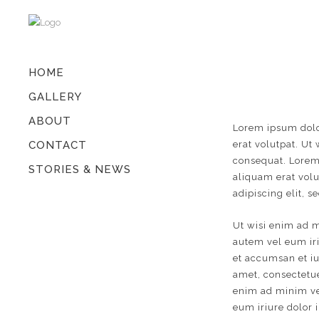
HOME
GALLERY
ABOUT
Lorem ipsum dolo
CONTACT
erat volutpat. Ut
consequat. Lorem
STORIES & NEWS
aliquam erat volu
adipiscing elit,
Ut wisi enim ad m
autem vel eum iriu
et accumsan et iu
amet, consectetue
enim ad minim ven
eum iriure dolor i