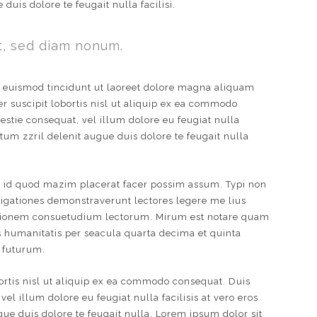
uis dolore te feugait nulla facilisi.
t, sed diam nonum.
 euismod tincidunt ut laoreet dolore magna aliquam
r suscipit lobortis nisl ut aliquip ex ea commodo
estie consequat, vel illum dolore eu feugiat nulla
atum zzril delenit augue duis dolore te feugait nulla
g id quod mazim placerat facer possim assum. Typi non
estigationes demonstraverunt lectores legere me lius
tationem consuetudium lectorum. Mirum est notare quam
 humanitatis per seacula quarta decima et quinta
 futurum.
ortis nisl ut aliquip ex ea commodo consequat. Duis
el illum dolore eu feugiat nulla facilisis at vero eros
gue duis dolore te feugait nulla. Lorem ipsum dolor sit